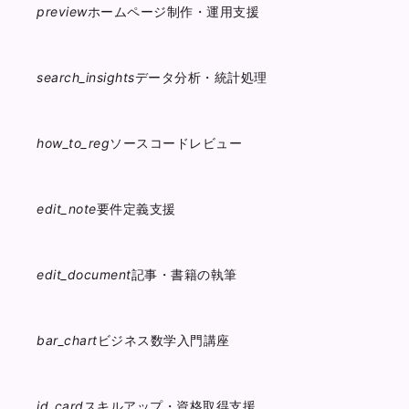
preview
ホームページ制作・運用支援
search_insights
データ分析・統計処理
how_to_reg
ソースコードレビュー
edit_note
要件定義支援
edit_document
記事・書籍の執筆
bar_chart
ビジネス数学入門講座
id_card
スキルアップ・資格取得支援